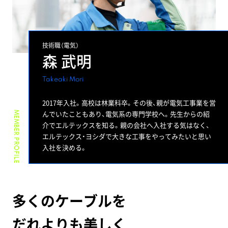
社
長
メ
ッ
技術職（電気）
セ
森 武明
ー
ジ
会
Takeaki Mori
社
概
2017年入社。高校は林業科卒。その後、親が電気工事業を営
要
社
んでいたこともあり、電気系の専門学校へ。先生からの紹
名
介でエルテックスを知る。親の会社へ入社する気はなく、
の
エルテックス・ヨシダで大きな工事をやってみたいと思い
由
来
入社を決める。
会
社
沿
革
多くのケーブルを
だれよりも美しく