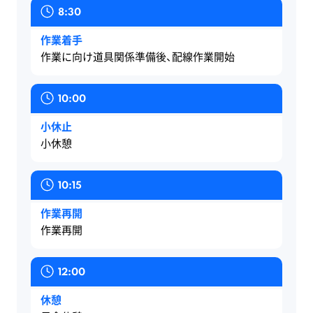
8:30
）
）
）
）
営業）
）
（新卒）
（新卒）
（新卒）
（新卒）
（新卒）
（新卒）
作業着手
作業に向け道具関係準備後、配線作業開始
図
ま
許
多
「困
私
面
っ
容
く
っ
は、
10:00
も
さ
範
の
た
何
小休止
本
ら
囲
ケ
ら、
で
小休憩
も
な
±５
ー
有
も
先
土
ミ
ブ
冨
で
10:15
生
地
リ
ル
へ」
き
作業再開
作業再開
も
に
だ
を
は、
る
た
や
と
だ
最
オ
12:00
く
が
し
れ
高
ー
休憩
さ
て
て
よ
の
ル