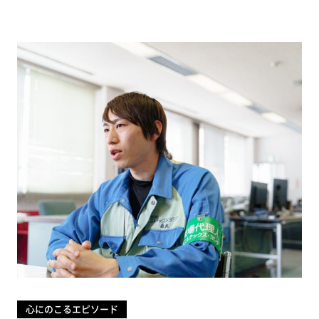
MEMBER
は
た
ら
く
仲
間
を
知
る
山
口
開
陸
濵
地
十
輝
堤
皇
輝
心にのこるエピソード
森