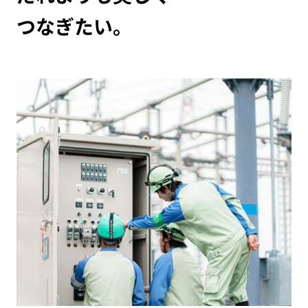
CONCEPT
つなぎたい。
エ
ル
テ
ッ
ク
ス
の
理
念
ミ
ッ
シ
ョ
ン
３
つ
の
約
束
８
つ
の
ス
ピ
リ