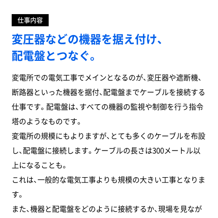
ッ
ト
環
仕事内容
境・
社
変圧器などの機器を据え付け、
風
社
配電盤とつなぐ。
内
風
景
変電所での電気工事でメインとなるのが、変圧器や遮断機、
断路器といった機器を据付、配電盤までケーブルを接続する
仕事です。配電盤は、すべての機器の監視や制御を行う指令
WORK
塔のようなものです。
変電所の規模にもよりますが、とても多くのケーブルを布設
仕
事
し、配電盤に接続します。ケーブルの長さは300メートル以
を
知
る
上になることも。
これは、一般的な電気工事よりも規模の大きい工事となりま
電
気
す。
設
計
また、機器と配電盤をどのように接続するか、現場を見なが
土