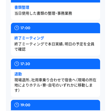
だ
て
書類整理
わ
ま
当日使用した書類の整理・事務業務
り。
す。
17:00
終了ミーティング
終了ミーティングで本日実績、明日の予定を全員
で確認
17:30
退勤
現場退所、社用車乗り合わせで宿舎へ（現場の所在
地によりホテル・寮・自宅のいずれかに移動しま
す）
19:00