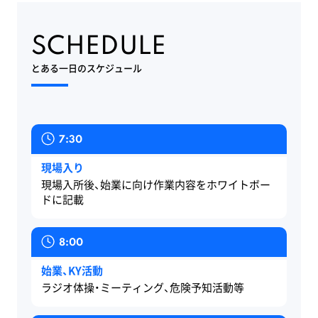
RECRUITMENT
SCHEDULE
募
とある一日のスケジュール
集
要
項
新
卒
採
7:30
用
中
現場入り
途
現場入所後、始業に向け作業内容をホワイトボー
採
ドに記載
用
イ
ン
タ
8:00
ー
ン
始業、KY活動
募
集
ラジオ体操・ミーティング、危険予知活動等