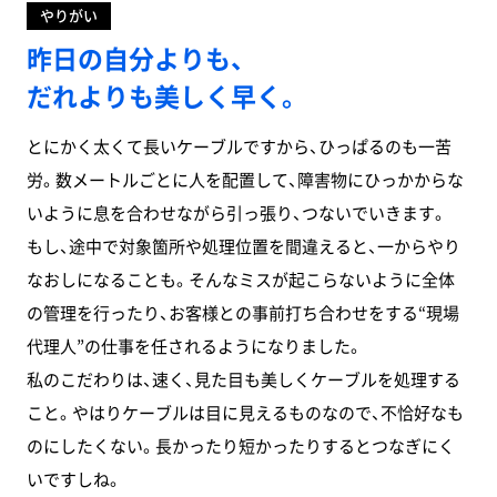
務
やりがい
事
務】
昨日の自分よりも、
企画営
業
だれよりも美しく早く。
【CAD】
総
務
とにかく太くて長いケーブルですから、ひっぱるのも一苦
労。数メートルごとに人を配置して、障害物にひっかからな
いように息を合わせながら引っ張り、つないでいきます。
DATA
もし、途中で対象箇所や処理位置を間違えると、一からやり
なおしになることも。そんなミスが起こらないように全体
デ
ー
タ
の管理を行ったり、お客様との事前打ち合わせをする“現場
で
見
代理人”の仕事を任されるようになりました。
る
エ
私のこだわりは、速く、見た目も美しくケーブルを処理する
ル
テ
ッ
こと。やはりケーブルは目に見えるものなので、不恰好なも
ク
ス・
のにしたくない。長かったり短かったりするとつなぎにく
ヨ
シ
いですしね。
ダ