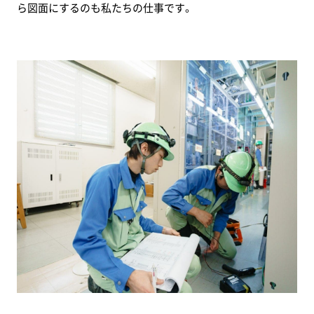
ら図面にするのも私たちの仕事です。
木
関
係
機
械
関
係
電
気・
制
御
関
係
企
画
営
業
【事
前
調
査】
企
画
営
業
【工