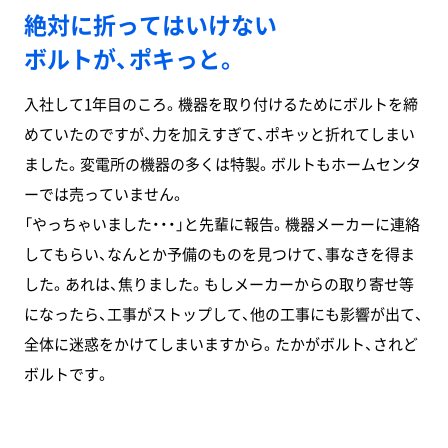
武
絶対に折ってはいけない
明
有
ボルトが、ポキっと。
冨
真
史
入社して1年目のころ。機器を取り付けるためにボルトを締
山
口
めていたのですが、力を加えすぎて、ポキッと折れてしまい
航
輝
ました。変電所の機器の多くは特製。ボルトもホームセンタ
ーでは売っていません。
「やっちゃいました・・・」と先輩に報告。機器メーカーに連絡
NEWS
してもらい、なんとか予備のものを見つけて、事なきを得ま
した。あれは、焦りました。もしメーカーからの取り寄せ等
採
用
になったら、工事がストップして、他の工事にも影響が出て、
ニ
ュ
ー
全体に迷惑をかけてしまいますから。たかがボルト、されど
ス
ボルトです。
NEWS
一覧