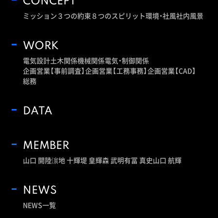
CONCEPT
ミッション
３つの約束
８つのスピリット
環境・社風
社内風景
WORK
電気設計
土木関係
機械関係
電気・制御関係
企画営業【事前調査】
企画営業【工務事務】
企画営業【CAD】
総務
DATA
MEMBER
山口 開陸
濵地 十輝
堤 皇輝
森 武明
有冨 真史
山口 航輝
NEWS
NEWS一覧