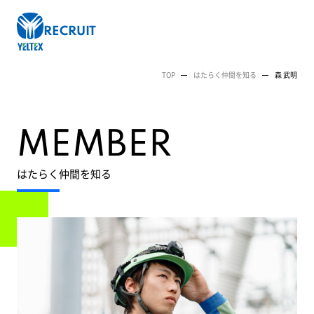
RECRUIT
TOP
はたらく仲間を知る
森 武明
TOP
M
E
M
B
E
R
ト
ッ
プ
ペ
はたらく仲間を知る
ー
ジ
ABOUT
会
社
を
知
る